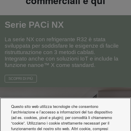
commerciali è qui
Serie PACi NX
La serie NX con refrigerante R32 è stata
sviluppata per soddisfare le esigenze di facile
ristrutturazione con 3 metodi cablati.
Integrato anche con soluzioni IoT e include la
funzione nanoe™ X come standard.
SCOPRI DI PIÙ
Questo sito web utilizza tecnologie che consentono
l’archiviazione e l’accesso a informazioni del tuo dispositivo
(ad es. cookies, pixel e plugin); per comodità li chiameremo
“cookie”. Utilizziamo i cookie strettamente necessari per il
funzionamento del nostro sito web. Altri cookie, compresi