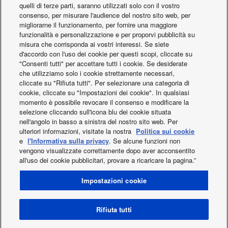
quelli di terze parti, saranno utilizzati solo con il vostro
consenso, per misurare l'audience del nostro sito web, per
migliorarne il funzionamento, per fornire una maggiore
funzionalità e personalizzazione e per proporvi pubblicità su
misura che corrisponda ai vostri interessi. Se siete
d'accordo con l'uso dei cookie per questi scopi, cliccate su
"Consenti tutti" per accettare tutti i cookie. Se desiderate
che utilizziamo solo i cookie strettamente necessari,
cliccate su "Rifiuta tutti". Per selezionare una categoria di
cookie, cliccate su "Impostazioni dei cookie". In qualsiasi
momento è possibile revocare il consenso e modificare la
selezione cliccando sull'icona blu dei cookie situata
nell'angolo in basso a sinistra del nostro sito web. Per
ulteriori informazioni, visitate la nostra
Politica sui cookie
e
l'Informativa sulla privacy
. Se alcune funzioni non
vengono visualizzate correttamente dopo aver acconsentito
all'uso dei cookie pubblicitari, provare a ricaricare la pagina.”
Facebook
Instagram
Youtube
Impostazioni cookie
Chi siamo
Contattaci
Mappa del sito
Cookie policy
Novità
Condizioni Generali di Vendita
Rifiuta tutti
Area / Country
Modello di Organizzazione Gestione e Controllo