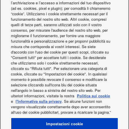
l’archiviazione e l’accesso a informazioni del tuo dispositivo
(ad es. cookies, pixel e plugin); per comodità li chiameremo
“cookie”. Utilizziamo i cookie strettamente necessari per il
funzionamento del nostro sito web. Altri cookie, compresi
quelli di terze parti, saranno utilizzati solo con il vostro
consenso, per misurare l'audience del nostro sito web, per
migliorarne il funzionamento, per fornire una maggiore
funzionalità e personalizzazione e per proporvi pubblicità su
misura che corrisponda ai vostri interessi. Se siete
d'accordo con l'uso dei cookie per questi scopi, cliccate su
"Consenti tutti" per accettare tutti i cookie. Se desiderate
Versione con aspirazione e mandata dell'aria
che utilizziamo solo i cookie strettamente necessari,
cliccate su "Rifiuta tutti". Per selezionare una categoria di
frontale, plenum di distribuzione dell'aria passante
cookie, cliccate su "Impostazioni dei cookie". In qualsiasi
con griglie regolabili.
momento è possibile revocare il consenso e modificare la
selezione cliccando sull'icona blu dei cookie situata
nell'angolo in basso a sinistra del nostro sito web. Per
ulteriori informazioni, visitate la nostra
Politica sui cookie
e
l'Informativa sulla privacy
. Se alcune funzioni non
vengono visualizzate correttamente dopo aver acconsentito
all'uso dei cookie pubblicitari, provare a ricaricare la pagina.”
Facebook
Instagram
Youtube
Impostazioni cookie