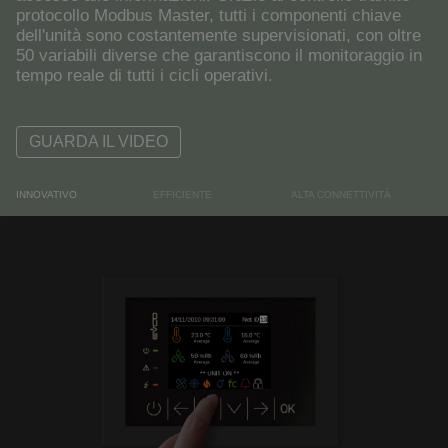
protocollo Modbus Master, tutti i componenti chiave
dell'unità sono costantemente supervisionati, con oltre
50 variabili diverse che garantiscono il monitoraggio in
tempo reale di tutti i cicli operativi.
GUARDA IL VIDEO
INNOVATIVO
EFFICIENTE
ALTA CONNETTIVITÀ