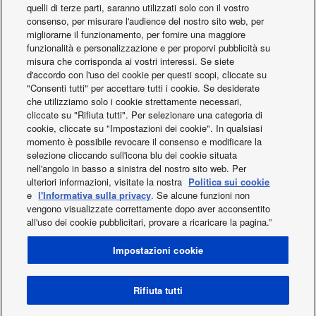
quelli di terze parti, saranno utilizzati solo con il vostro
consenso, per misurare l'audience del nostro sito web, per
migliorarne il funzionamento, per fornire una maggiore
funzionalità e personalizzazione e per proporvi pubblicità su
misura che corrisponda ai vostri interessi. Se siete
d'accordo con l'uso dei cookie per questi scopi, cliccate su
"Consenti tutti" per accettare tutti i cookie. Se desiderate
che utilizziamo solo i cookie strettamente necessari,
cliccate su "Rifiuta tutti". Per selezionare una categoria di
cookie, cliccate su "Impostazioni dei cookie". In qualsiasi
momento è possibile revocare il consenso e modificare la
selezione cliccando sull'icona blu dei cookie situata
nell'angolo in basso a sinistra del nostro sito web. Per
ulteriori informazioni, visitate la nostra
Politica sui cookie
e
l'Informativa sulla privacy
. Se alcune funzioni non
vengono visualizzate correttamente dopo aver acconsentito
all'uso dei cookie pubblicitari, provare a ricaricare la pagina.”
Facebook
Instagram
Youtube
Impostazioni cookie
Chi siamo
Contattaci
Mappa del sito
Cookie policy
Novità
Condizioni Generali di Vendita
Rifiuta tutti
Area / Country
Modello di Organizzazione Gestione e Controllo