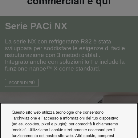
commerciali è qui
Serie PACi NX
La serie NX con refrigerante R32 è stata
sviluppata per soddisfare le esigenze di facile
ristrutturazione con 3 metodi cablati.
Integrato anche con soluzioni IoT e include la
funzione nanoe™ X come standard.
SCOPRI DI PIÙ
Questo sito web utilizza tecnologie che consentono
l’archiviazione e l’accesso a informazioni del tuo dispositivo
(ad es. cookies, pixel e plugin); per comodità li chiameremo
“cookie”. Utilizziamo i cookie strettamente necessari per il
funzionamento del nostro sito web. Altri cookie, compresi