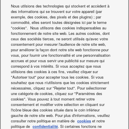
Nous utilsions des technologies qui stockent et accèdent à
des informations qui se trouvent sur votre appareil (par
exemple, des cookies, des pixels et des plugins) ; par
commodité, elles seront toutes désignées ici par le terme
"cookies". Nous utilisons des cookies indispensables au
fonctionnement de notre site web. Les autres cookies, dont
ceux des sociétés tierces, ne seront utilisés qu'avec votre
consentement pour mesurer l'audience de notre site web,
pour améliorer la façon dont notre site web fonctionne pour
vous, pour fournir une fonctionnalité et une personnalisation
accrues et pour vous servir une publicité sur mesure qui
correspond à vos intérêts. Si vous acceptez que nous
utilisions des cookies à ces fins, veuillez cliquer sur
"Autoriser tout" pour accepter tous les cookies. Si vous
Les salles d'opération
souhaitez que nous n'utilisions que les cookies strictement
nécessaires, cliquez sur "Rejeter tout". Pour sélectionner
exigent un contrôle très
une catégorie de cookies, cliquez sur "Paramètres des
cookies". Vous pouvez à tout moment retirer votre
strict de la stérilité de
consentement et modifier votre sélection en cliquant sur
l'environnement.
l'icône bleue des cookies située dans le coin inférieur
gauche de notre site web. Pour plus d'informations, veuillez
consulter notre politique en matière de
cookies
et notre
politique de
confidentialité
. Si certaines fonctions ne