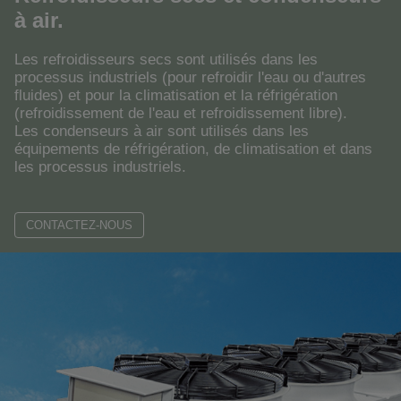
à air.
Les refroidisseurs secs sont utilisés dans les
processus industriels (pour refroidir l'eau ou d'autres
fluides) et pour la climatisation et la réfrigération
(refroidissement de l'eau et refroidissement libre).
Les condenseurs à air sont utilisés dans les
équipements de réfrigération, de climatisation et dans
les processus industriels.
CONTACTEZ-NOUS