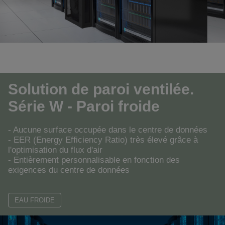
Solution de paroi ventilée.
Série W - Paroi froide
- Aucune surface occupée dans le centre de données
- EER (Energy Efficiency Ratio) très élevé grâce à
l'optimisation du flux d'air
- Entièrement personnalisable en fonction des
exigences du centre de données
EAU FROIDE