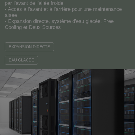
par l'avant de l'allée froide
- Accès à l'avant et à l'arrière pour une maintenance
aisée
- Expansion directe, système d'eau glacée, Free
Cooling et Deux Sources
EXPANSION DIRECTE
EAU GLACÉE