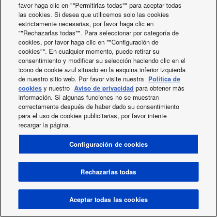
favor haga clic en ""Permitirlas todas"" para aceptar todas
2021
las cookies. Si desea que utilicemos solo las cookies
2020
estrictamente necesarias, por favor haga clic en
2019
""Rechazarlas todas"". Para seleccionar por categoría de
2018
cookies, por favor haga clic en ""Configuración de
cookies"". En cualquier momento, puede retirar su
2017
consentimiento y modificar su selección haciendo clic en el
2016
icono de cookie azul situado en la esquina inferior izquierda
2015
de nuestro sitio web. Por favor visite nuestra
Política de
2014
cookies
y nuestro
Aviso de privacidad
para obtener más
información. Si algunas funciones no se muestran
2013
correctamente después de haber dado su consentimiento
para el uso de cookies publicitarias, por favor intente
recargar la página.
Twitter
Facebook
Instagram
Youtube
Configuración de cookies
SOBRE NOSOTROS
Contacto y Soporte
Mapa de Sitio
Cookies
Noticias
Area / País
Rechazarlas todas
Copyright © 2026 Tecnair S.p.A.
Aceptar todas las cookies