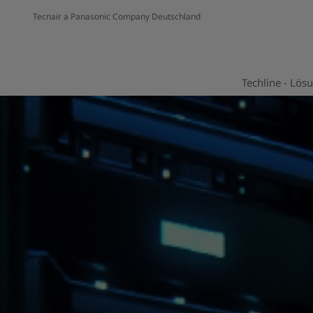
Tecnair a Panasonic Company Deutschland
Techline - Lös