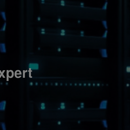
xpert